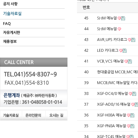
공지 사항
번호
기술자료실
45
SI-IM 메뉴얼
FAQ
44
SI-IM 메뉴얼
자유게시판
43
AVR,UPS 카다로그
채용정보
42
LED 카다로그
41
VCB,VCS 메뉴얼
40
현대중공업 MCCB,MC 
39
MCCB/MC 메뉴얼및 카
38
XGF-DC4/8 메뉴얼
37
XGF-AD8/16 메뉴얼
36
XGF-H08A 메뉴얼
35
XGF-PN8A 메뉴얼
34
XGF-TC4S 메뉴얼