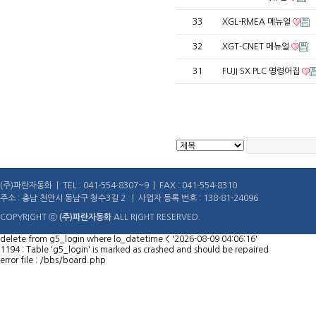
33
XGL-RMEA 메뉴얼
32
XGT-CNET 메뉴얼
31
FUJI SX PLC 명령어집
(주)파란자동화 | TEL : 041-554-8307~9 | FAX : 041-554-8310
주소 : 충남 천안시 동남구 청수3길 2 | 사업자 등록 번호 : 138-81-24096
COPYRIGHT ⓒ
(주)파란자동화
ALL RIGHT RESERVED.
delete from g5_login where lo_datetime < '2026-08-09 04:06:16'
1194 : Table 'g5_login' is marked as crashed and should be repaired
error file : /bbs/board.php