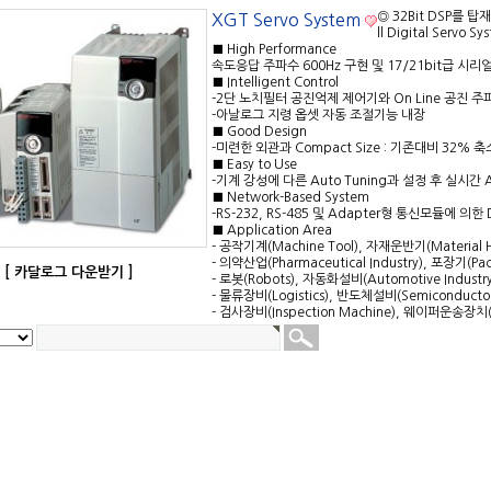
◎ 32Bit DSP를 
XGT Servo System
ll Digital Servo Sy
■ High Performance
속도응답 주파수 600Hz 구현 및 17/21bit급 시
■ Intelligent Control
-2단 노치필터 공진억제 제어기와 On Line 공진 
-아날로그 지령 옵셋 자동 조절기능 내장
■ Good Design
-미련한 외관과 Compact Size : 기존대비 32% 축
■ Easy to Use
-기계 강성에 다른 Auto Tuning과 설정 후 실시간 A
■ Network-Based System
-RS-232, RS-485 및 Adapter형 통신모듈에 의한 Di
■ Application Area
- 공작기계(Machine Tool), 자재운반기(Material 
- 의약산업(Pharmaceutical Industry), 포장기(Pac
[ 카달로그 다운받기 ]
- 로봇(Robots), 자동화설비(Automotive Indus
- 물류장비(Logistics), 반도체설비(Semiconductor
- 검사장비(Inspection Machine), 웨이퍼운송장치(Wa