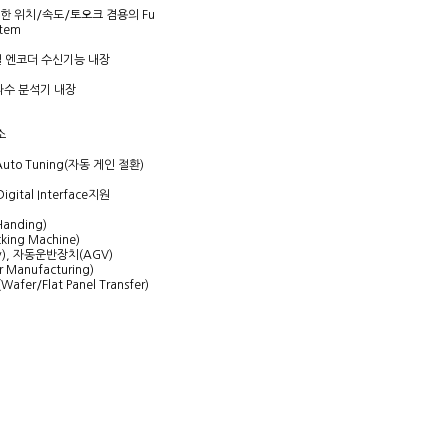
탑재한 위치/속도/토오크 겸용의 Fu
stem
리얼 엔코더 수신기능 내장
주파수 분석기 내장
소
uto Tuning(자동 게인 절환)
gital Interface지원
Handing)
king Machine)
try), 자동운반장치(AGV)
 Manufacturing)
fer/Flat Panel Transfer)