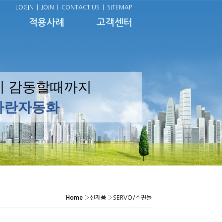
LOGIN
|
JOIN
|
CONTACT US
|
SITEMAP
적용사례
고객센터
이 감동할때까지
)파란자동화
Home
›
신제품
›
SERVO/스핀들