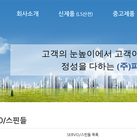
회사소개
신제품
중고제품
(LS산전)
고객의 눈높이에서 고객
정성을 다하는
(주
VO/스핀들
SERVO/스핀들 목록