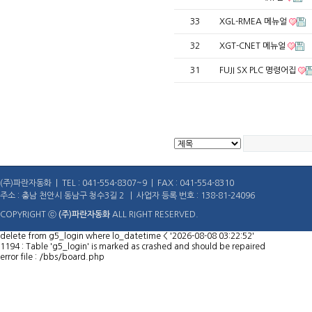
33
XGL-RMEA 메뉴얼
32
XGT-CNET 메뉴얼
31
FUJI SX PLC 명령어집
(주)파란자동화 | TEL : 041-554-8307~9 | FAX : 041-554-8310
주소 : 충남 천안시 동남구 청수3길 2 | 사업자 등록 번호 : 138-81-24096
COPYRIGHT ⓒ
(주)파란자동화
ALL RIGHT RESERVED.
delete from g5_login where lo_datetime < '2026-08-08 03:22:52'
1194 : Table 'g5_login' is marked as crashed and should be repaired
error file : /bbs/board.php