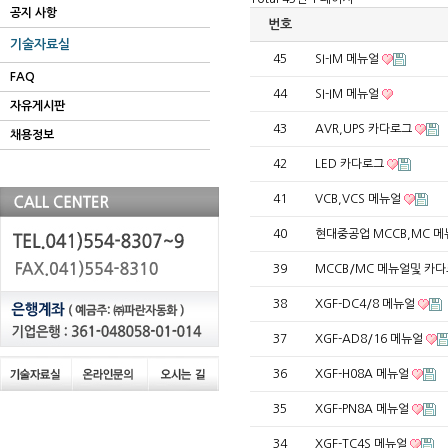
공지 사항
번호
기술자료실
45
SI-IM 메뉴얼
FAQ
44
SI-IM 메뉴얼
자유게시판
43
AVR,UPS 카다로그
채용정보
42
LED 카다로그
41
VCB,VCS 메뉴얼
40
현대중공업 MCCB,MC 
39
MCCB/MC 메뉴얼및 카
38
XGF-DC4/8 메뉴얼
37
XGF-AD8/16 메뉴얼
36
XGF-H08A 메뉴얼
35
XGF-PN8A 메뉴얼
34
XGF-TC4S 메뉴얼